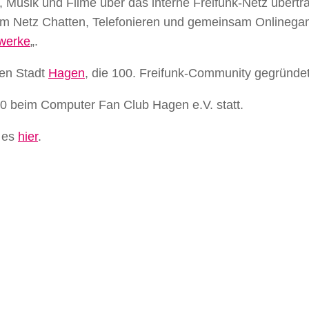
t, Musik und Filme über das interne Freifunk-Netz übertr
e im Netz Chatten, Telefonieren und gemeinsam Onlineg
werke
„.
ien Stadt
Hagen
, die 100. Freifunk-Community gegründet
00 beim Computer Fan Club Hagen e.V. statt.
t es
hier
.