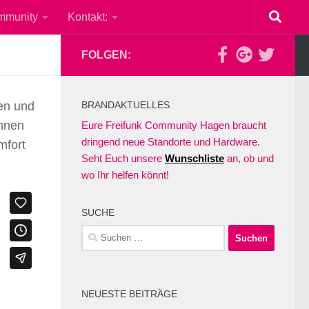
mmunity
Kontakt:
FOLGEN:
ien und
BRANDAKTUELLES
önnen
Eure Freifunk Community Hagen braucht
dringend neue Standorte und Hardware.
mfort
Seht Euch unsere
Wunschliste
an, ob und
wo Ihr helfen könnt!
SUCHE
Suchen
nach:
NEUESTE BEITRÄGE