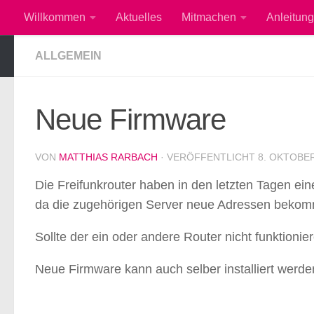
Willkommen
Aktuelles
Mitmachen
Anleitung
Zum Inhalt springen
ALLGEMEIN
Neue Firmware
VON
MATTHIAS RARBACH
· VERÖFFENTLICHT
8. OKTOBER
Die Freifunkrouter haben in den letzten Tagen ei
da die zugehörigen Server neue Adressen beko
Sollte der ein oder andere Router nicht funktionier
Neue Firmware kann auch selber installiert werde