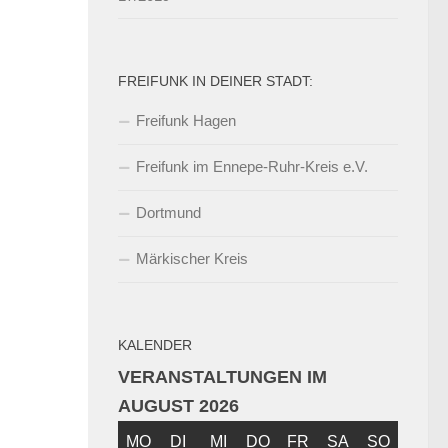
FREIFUNK IN DEINER STADT:
Freifunk Hagen
Freifunk im Ennepe-Ruhr-Kreis e.V.
Dortmund
Märkischer Kreis
KALENDER
VERANSTALTUNGEN IM
AUGUST 2026
MO
MONTAG
DI
DIENSTAG
MI
MITTWOCH
DO
DONNERSTAG
FR
FREITAG
SA
SAMSTAG
SO
SONNT