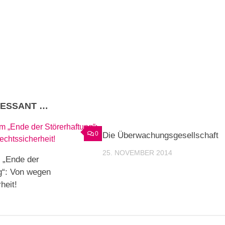
RESSANT …
0
Die Überwachungsgesellschaft
25. NOVEMBER 2014
 „Ende der
g“: Von wegen
heit!