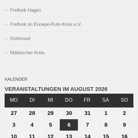
Freifunk Hagen
Freifunk im Ennepe-Ruhr-Kreis e.V.
Dortmund
Märkischer Kreis
KALENDER
VERANSTALTUNGEN IM AUGUST 2026
MO
MONTAG
DI
DIENSTAG
MI
MITTWOCH
DO
DONNERSTAG
FR
FREITAG
SA
SAMSTAG
SO
SO
27
27.
28
28.
29
29.
30
30.
31
31.
1
1.
2
2.
Juli
Juli
Juli
Juli
Juli
August
Aug
3
3.
4
4.
5
5.
6
6.
7
7.
8
8.
9
9.
2026
2026
2026
2026
2026
2026
202
August
August
August
August
August
August
Aug
10
10.
11
11.
12
12.
13
13.
14
14.
15
15.
16
16.