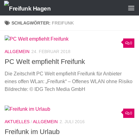
Zum Inhalt springen
SCHLAGWÖRTER:
FREIFUNK
0
ALLGEMEIN
24. FEBRUAR 2018
PC Welt empfiehlt Freifunk
Die Zeitschrift PC Welt empfiehlt Freifunk für Anbieter
eines offen WLan: „Freifunk“ – Offenes WLAN ohne Risiko
Bildrechte: © IDG Tech Media GmbH
0
AKTUELLES
/
ALLGEMEIN
2. JULI 2016
Freifunk im Urlaub