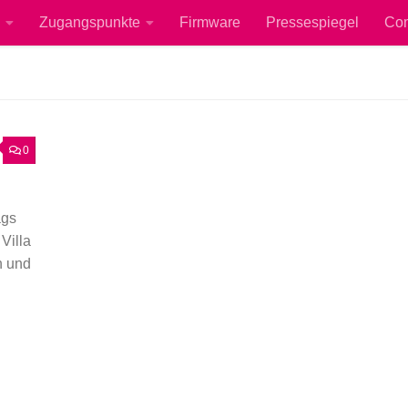
Zugangspunkte
Firmware
Pressespiegel
Co
0
ags
Villa
n und