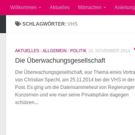
Willkommen
Aktuelles
Mitmachen
Anleitung
Zum Inhalt springen
SCHLAGWÖRTER:
VHS
AKTUELLES
/
ALLGEMEIN
/
POLITIK
25. NOVEMBER 2014
Die Überwachungsgesellschaft
Die Überwachungsgesellschaft, war Thema eines Vortr
von Christian Specht, am 25.11.2014 bei der VHS in der 
Post. Es ging um die Datensammelwut von Regierunge
Konzernen und wie man seine Privatsphäre dagegen
schützen...